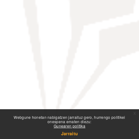
x
Webgune honetan nabigatzen jarraituz gero, hurrengo politikei
onespena ematen diezu:
Gunearen politika
Jarraitu