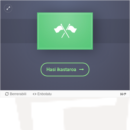
Joan eduki nagusira zuzenean