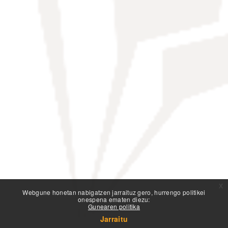
x
Webgune honetan nabigatzen jarraituz gero, hurrengo politikei
onespena ematen diezu:
Gunearen politika
Jarraitu