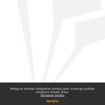
x
Webgune honetan nabigatzen jarraituz gero, hurrengo politikei
onespena ematen diezu:
Gunearen politika
Jarraitu