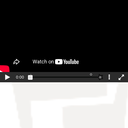
Joan eduki nagusira zuzenean