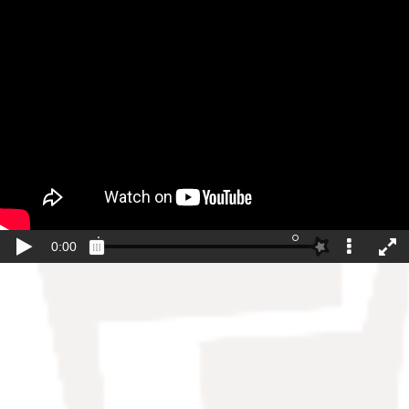
Joan eduki nagusira zuzenean