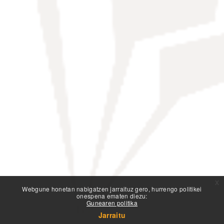
x
Webgune honetan nabigatzen jarraituz gero, hurrengo politikei
onespena ematen diezu:
Gunearen politika
Jarraitu