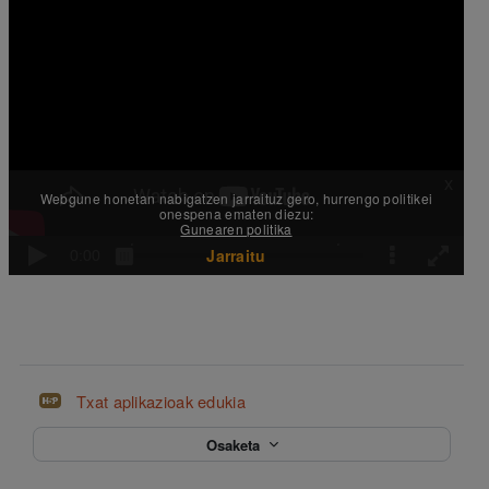
Txat aplikazioak edukia
Osaketa