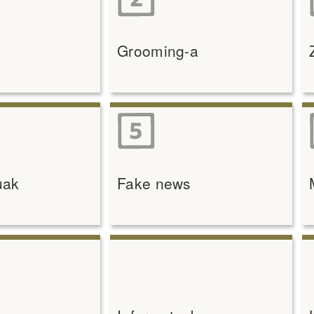
Grooming-a
suak
Fake news