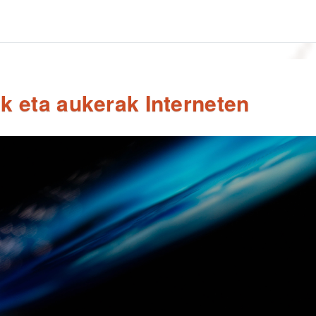
k eta aukerak Interneten