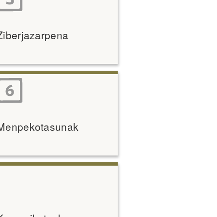
Ziberjazarpena
Menpekotasunak