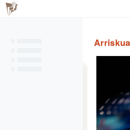
Joan eduki nagusira zuzenean
Hasiera
Arriskua